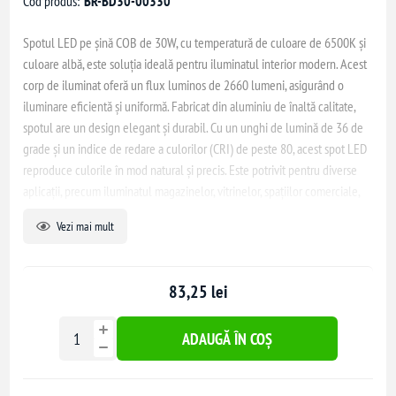
Cod produs:
BR-BD30-00330
Spotul LED pe șină COB de 30W, cu temperatură de culoare de 6500K și
culoare albă, este soluția ideală pentru iluminatul interior modern. Acest
corp de iluminat oferă un flux luminos de 2660 lumeni, asigurând o
iluminare eficientă și uniformă. Fabricat din aluminiu de înaltă calitate,
spotul are un design elegant și durabil. Cu un unghi de lumină de 36 de
grade și un indice de redare a culorilor (CRI) de peste 80, acest spot LED
reproduce culorile în mod natural și precis. Este potrivit pentru diverse
aplicații, precum iluminatul magazinelor, vitrinelor, spațiilor comerciale,
muzeelor, showroom-urilor și expozițiilor. Instalarea pe șină permite
Vezi mai mult
ajustarea ușoară a direcției luminii, oferind flexibilitate în designul
iluminatului interior.
83,25 lei
ADAUGĂ ÎN COȘ