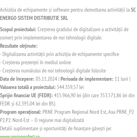
Achiziția de echipamente și software pentru dezvoltarea activității la
SC
ENERGO SISTEM DISTRIBUTIE SRL
Scopul proiectului:
Creșterea gradului de digitalizare a activității de
comerț prin implementarea de noi tehnologii digitale.
Rezultate obținute:
- Digitalizarea activității prin achiziția de echipamente specifice
- Creșterea prezenței în mediul online
- Creșterea numărului de noi tehnologii digitale folosite
Data de începere:
05.11.2024 |
Perioada de implementare:
11 luni |
Valoarea totală a proiectului:
544.359,57 lei
Sprijin financiar UE (FEDR):
415.966,90 lei (din care 353.571,86 lei din
FEDR și 62.395,04 lei din BS)
Program operațional:
PRNE Program Regional Nord-Est, Axa PRNE_P2
P2.P2. Nord-Est – O regiune mai digitalizată
Detalii suplimentare și oportunități de finanțare găsești pe:
www.regionordest.ro