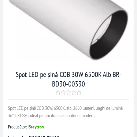
Spot LED pe șină COB 30W 6500K Alb BR-
BD30-00330
Spot LED pe șină COB 30W, 6500K, alb, 2660 lumeni, unghi de lumină
36°, CRI >80, ideal pentru iluminatul interior modern.
Producător:
Braytron