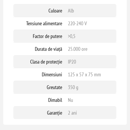
Culoare
Alb
Tensiune alimentare
220-240 V
Factor de putere
>0,5
Durata de viață
25.000 ore
Clasa de protecție
IP20
Dimensiuni
125 x 57 x 75 mm
Greutate
350 g
Dimabil
Nu
Garanție
2 ani