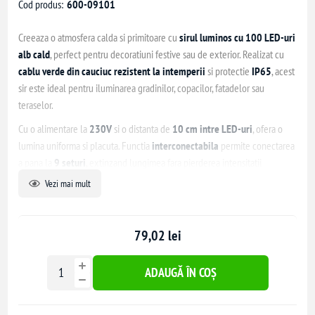
Cod produs:
600-09101
Creeaza o atmosfera calda si primitoare cu
sirul luminos cu 100 LED-uri
alb cald
, perfect pentru decoratiuni festive sau de exterior. Realizat cu
cablu verde din cauciuc rezistent la intemperii
si protectie
IP65
, acest
sir este ideal pentru iluminarea gradinilor, copacilor, fatadelor sau
teraselor.
Cu o alimentare la
230V
si o distanta de
10 cm intre LED-uri
, ofera o
lumina uniforma si placuta. Functia
interconectabila
permite conectarea
a pana la
9 seturi
, extinzand lungimea fara pierderea intensitatii
luminoase. Include un
cablu de alimentare de 1.5 metri
pentru
Vezi mai mult
instalare usoara.
Caracteristici principale:
79,02 lei
Numar LED-uri: 100
Tip LED: 5mm
ADAUGĂ ÎN COȘ
Culoare lumina: Alb cald
Tensiune: 230V