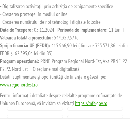
- Digitalizarea activității prin achiziția de echipamente specifice
- Creșterea prezenței în mediul online
- Creșterea numărului de noi tehnologii digitale folosite
Data de începere:
05.11.2024 |
Perioada de implementare:
11 luni |
Valoarea totală a proiectului:
544.359,57 lei
Sprijin financiar UE (FEDR):
415.966,90 lei (din care 353.571,86 lei din
FEDR și 62.395,04 lei din BS)
Program operațional:
PRNE Program Regional Nord-Est, Axa PRNE_P2
P2.P2. Nord-Est – O regiune mai digitalizată
Detalii suplimentare și oportunități de finanțare găsești pe:
www.regionordest.ro
Pentru informații detaliate despre celelalte programe cofinanțate de
Uniunea Europeană, vă invităm să vizitați
https://mfe.gov.ro