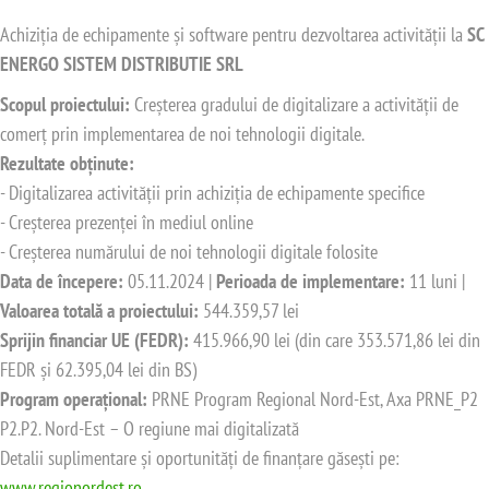
Achiziția de echipamente și software pentru dezvoltarea activității la
SC
ENERGO SISTEM DISTRIBUTIE SRL
Scopul proiectului:
Creșterea gradului de digitalizare a activității de
comerț prin implementarea de noi tehnologii digitale.
Rezultate obținute:
- Digitalizarea activității prin achiziția de echipamente specifice
- Creșterea prezenței în mediul online
- Creșterea numărului de noi tehnologii digitale folosite
Data de începere:
05.11.2024 |
Perioada de implementare:
11 luni |
Valoarea totală a proiectului:
544.359,57 lei
Sprijin financiar UE (FEDR):
415.966,90 lei (din care 353.571,86 lei din
FEDR și 62.395,04 lei din BS)
Program operațional:
PRNE Program Regional Nord-Est, Axa PRNE_P2
P2.P2. Nord-Est – O regiune mai digitalizată
Detalii suplimentare și oportunități de finanțare găsești pe:
www.regionordest.ro