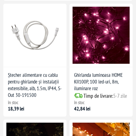
Ștecher alimentare cu cablu
Ghirlanda luminoasa HOME
pentru ghirlande și instalații
KII100P, 100 led-uri, 8m,
extensibile, alb, 1.5m, IP44, S-
iluminare roz
Out 30-191500
Timp de livrare:
5-7 zile
în stoc
în stoc
18,39 lei
42,84 lei