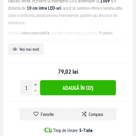
cauciuc verde, rezistent la intemperii. Cu o alimentare la
230V
si o
distanta de
10 cm intre LED-uri
, acest sir luminos ofera o lumina alba
clara si uniforma, ideala pentru evenimente, gradini sau decoruri de
sarbatoare.
Functia
interconectabila
permite conectarea a pana la
9 seturi
,
extinzand astfel lungimea iluminarii fara pierderi de intensitate. Cablu de
alimentare de
1.5 metri
inclus pentru instalare usoara si flexibila.
Vezi mai mult
Caracteristici principale:
79,02 lei
Numar LED-uri: 100
Tip LED: 5mm
Culoare lumina: Alb
ADAUGĂ ÎN COȘ
Tensiune: 230V
Grad de protectie: IP65 (pentru exterior)
Cablu: Cauciuc verde, rezistent la intemperii
Favorite
Compara
Distanta intre LED-uri: 10 cm
Cablu alimentare: 1.5 m
Interconectabil: pana la 9 seturi
Timp de livrare:
5-7 zile