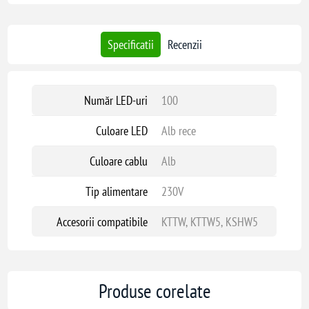
Utilizare: decoratiuni exterioare, fatade, brazi, evenimente festive
Alege
sirul luminos 100 LED-uri alb IP65
pentru o iluminare sigura,
Specificatii
Recenzii
economica si durabila in orice spatiu exterior. Perfect pentru sarbatori sau
decoruri permanente cu efect elegant si profesional.
Număr LED-uri
100
Culoare LED
Alb rece
Culoare cablu
Alb
Tip alimentare
230V
Accesorii compatibile
KTTW, KTTW5, KSHW5
Produse corelate