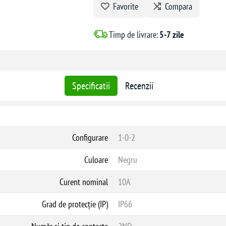
Favorite
Compara
echipamentelor electrice.
Timp de livrare:
5-7 zile
Specificatii
Recenzii
Configurare
1-0-2
Culoare
Negru
Curent nominal
10A
Grad de protecție (IP)
IP66