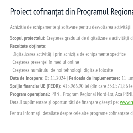
Proiect cofinanțat din Programul Regio
Achiziția de echipamente și software pentru dezvoltarea activității
Scopul proiectului:
Creșterea gradului de digitalizare a activității
Rezultate obținute:
- Digitalizarea activității prin achiziția de echipamente specifice
- Creșterea prezenței în mediul online
- Creșterea numărului de noi tehnologii digitale folosite
Data de începere:
05.11.2024 |
Perioada de implementare:
11 lun
Sprijin financiar UE (FEDR):
415.966,90 lei (din care 353.571,86 le
Program operațional:
PRNE Program Regional Nord-Est, Axa PRNE_P
Detalii suplimentare și oportunități de finanțare găsești pe:
www.re
Pentru informații detaliate despre celelalte programe cofinanțate 