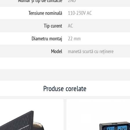
Număr și tip de contacte
2ND
Tensiune nominală
110-230V AC
Tip curent
AC
Diametru montaj
22 mm
Model
manetă scurtă cu reținere
Produse corelate