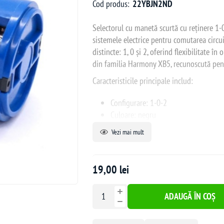
Cod produs:
22YBJN2ND
Selectorul cu manetă scurtă cu reținere 1-0-
sistemele electrice pentru comutarea circui
distincte: 1, 0 și 2, oferind flexibilitate în
din familia Harmony XB5, recunoscută pentru
Caracteristicile principale includ:
Configurare: 1-0-2
Culoare: negru
Curent nominal: 10A
Vezi mai mult
Grad de protecție: IP66
Număr și tip de contacte: 2ND
Tensiune nominală: 230VAC
19,00 lei
Tip curent: AC
Diametru montaj: 22 mm
ADAUGĂ ÎN COȘ
Model: manetă scurtă cu reținere
Acest selector este ideal pentru aplicații i