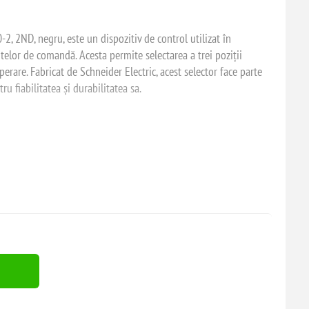
2, 2ND, negru, este un dispozitiv de control utilizat în
telor de comandă. Acesta permite selectarea a trei poziții
 operare. Fabricat de Schneider Electric, acest selector face parte
 fiabilitatea și durabilitatea sa.
ndustriale și comerciale, asigurând o operare sigură și eficientă a