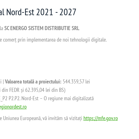
nal Nord-Est 2021 - 2027
 la
SC ENERGO SISTEM DISTRIBUTIE SRL
 de comerț prin implementarea de noi tehnologii digitale.
i |
Valoarea totală a proiectului:
544.359,57 lei
i din FEDR și 62.395,04 lei din BS)
2 P2.P2. Nord-Est – O regiune mai digitalizată
gionordest.ro
de Uniunea Europeană, vă invităm să vizitați
https://mfe.gov.ro