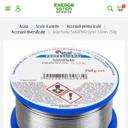
0
Acasa
Scule si unelte
Accesorii pentru scule
Accesorii diversificate
Rola fludor Sn60Pb40 Cynel 3.0mm 250g