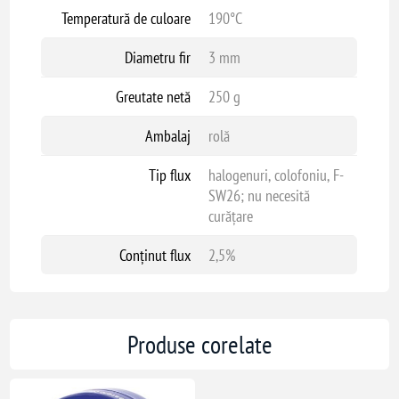
Temperatură de culoare
190°C
Diametru fir
3 mm
Greutate netă
250 g
Ambalaj
rolă
Tip flux
halogenuri, colofoniu, F-
SW26; nu necesită
curățare
Conținut flux
2,5%
Produse corelate