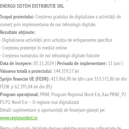
ENERGO SISTEM DISTRIBUTIE SRL
Scopul proiectului:
Creșterea gradului de digitalizare a activității de
comerț prin implementarea de noi tehnologii digitale.
Rezultate obținute:
- Digitalizarea activității prin achiziția de echipamente specifice
- Creșterea prezenței în mediul online
- Creșterea numărului de noi tehnologii digitale folosite
Data de începere:
05.11.2024 |
Perioada de implementare:
11 luni |
Valoarea totală a proiectului:
544.359,57 lei
Sprijin financiar UE (FEDR):
415.966,90 lei (din care 353.571,86 lei din
FEDR și 62.395,04 lei din BS)
Program operațional:
PRNE Program Regional Nord-Est, Axa PRNE_P2
P2.P2. Nord-Est – O regiune mai digitalizată
Detalii suplimentare și oportunități de finanțare găsești pe:
www.regionordest.ro
Pentru informații detaliate despre celelalte programe cofinanțate de