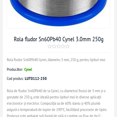
Rola fludor Sn60Pb40 Cynel 3.0mm 250g
Rola fludor Sn60Pb40 Cynel, diametru 3 mm, 250 g, pentru lipituri moi.
Producător:
Cynel
Cod produs:
LUT0112-250
Rola de fludor Sn60Pb40 de la Cynel, cu diametrul firului de 3 mm și o
greutate de 250 g, este ideală pentru lipituri moi în diverse aplicații
electronice și electrice. Compoziția sa de 60% staniu și 40% plumb
asigură o temperatură de topire de 190°C, facilitând procesele de lipire.
Produsul este ambalat sub formă de rolă și conține un flux de tip F-