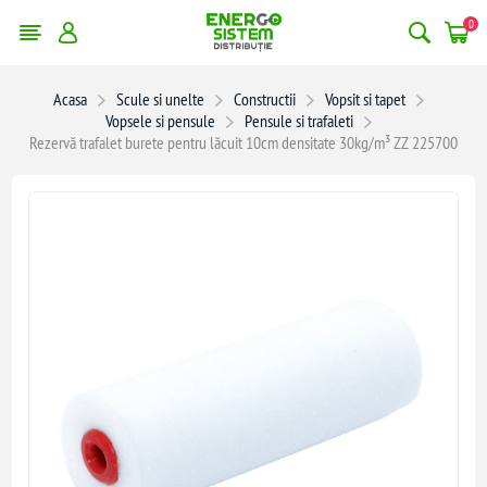
0
Acasa
Scule si unelte
Constructii
Vopsit si tapet
Vopsele si pensule
Pensule si trafaleti
Rezervă trafalet burete pentru lăcuit 10cm densitate 30kg/m³ ZZ 225700