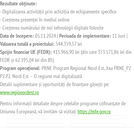
Rezultate obținute:
- Digitalizarea activității prin achiziția de echipamente specifice
- Creșterea prezenței în mediul online
- Creșterea numărului de noi tehnologii digitale folosite
Data de începere:
05.11.2024 |
Perioada de implementare:
11 luni |
Valoarea totală a proiectului:
544.359,57 lei
Sprijin financiar UE (FEDR):
415.966,90 lei (din care 353.571,86 lei din
FEDR și 62.395,04 lei din BS)
Program operațional:
PRNE Program Regional Nord-Est, Axa PRNE_P2
P2.P2. Nord-Est – O regiune mai digitalizată
Detalii suplimentare și oportunități de finanțare găsești pe:
www.regionordest.ro
Pentru informații detaliate despre celelalte programe cofinanțate de
Uniunea Europeană, vă invităm să vizitați
https://mfe.gov.ro