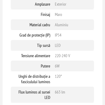
Amplasare
Exterior
Finisaj
Maro
Material cadru
Aluminiu
Grad de protecție (IP)
IP54
Tip sursă
LED
Tensiune alimentare
220-240 V
Putere
6W
Unghi de distribuție a
120°
fasciculului luminos
Flux luminos al sursei
663 lm
LED