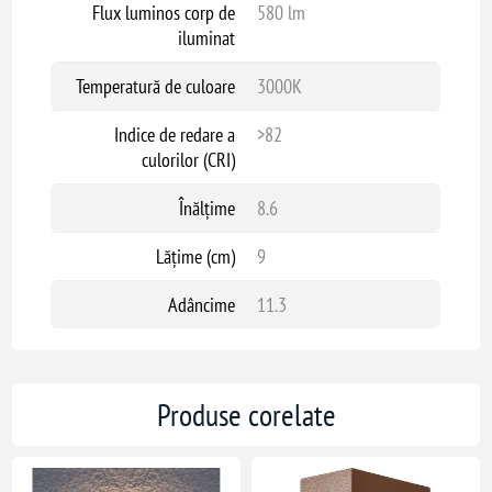
Flux luminos corp de
580 lm
iluminat
Temperatură de culoare
3000K
Indice de redare a
>82
culorilor (CRI)
Înălțime
8.6
Lățime (cm)
9
Adâncime
11.3
Produse corelate