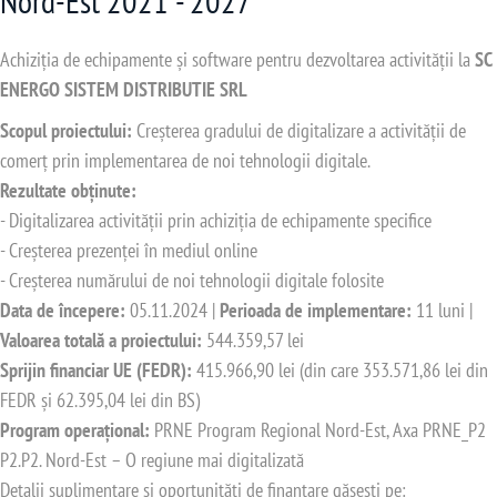
Nord-Est 2021 - 2027
Achiziția de echipamente și software pentru dezvoltarea activității la
SC
ENERGO SISTEM DISTRIBUTIE SRL
Scopul proiectului:
Creșterea gradului de digitalizare a activității de
comerț prin implementarea de noi tehnologii digitale.
Rezultate obținute:
- Digitalizarea activității prin achiziția de echipamente specifice
- Creșterea prezenței în mediul online
- Creșterea numărului de noi tehnologii digitale folosite
Data de începere:
05.11.2024 |
Perioada de implementare:
11 luni |
Valoarea totală a proiectului:
544.359,57 lei
Sprijin financiar UE (FEDR):
415.966,90 lei (din care 353.571,86 lei din
FEDR și 62.395,04 lei din BS)
Program operațional:
PRNE Program Regional Nord-Est, Axa PRNE_P2
P2.P2. Nord-Est – O regiune mai digitalizată
Detalii suplimentare și oportunități de finanțare găsești pe: