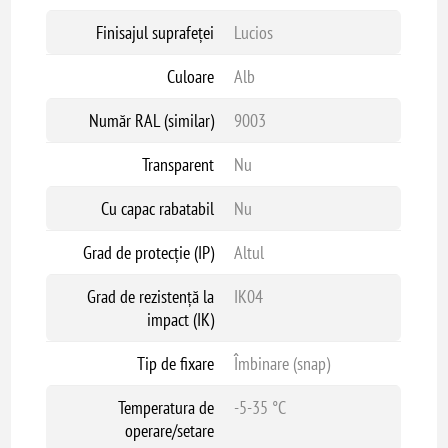
Finisajul suprafeței
Lucios
Culoare
Alb
Număr RAL (similar)
9003
Transparent
Nu
Cu capac rabatabil
Nu
Grad de protecție (IP)
Altul
Grad de rezistență la
IK04
impact (IK)
Tip de fixare
Îmbinare (snap)
Temperatura de
-5-35 °C
operare/setare