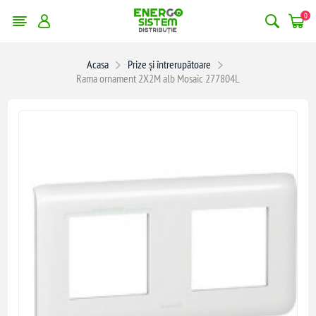
0
Acasa
Prize și întrerupătoare
Rama ornament 2X2M alb Mosaic 277804L