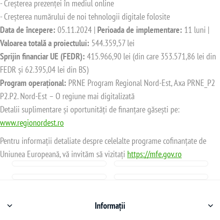
- Creșterea prezenței în mediul online
- Creșterea numărului de noi tehnologii digitale folosite
Data de începere:
05.11.2024 |
Perioada de implementare:
11 luni |
Valoarea totală a proiectului:
544.359,57 lei
Sprijin financiar UE (FEDR):
415.966,90 lei (din care 353.571,86 lei din
FEDR și 62.395,04 lei din BS)
Program operațional:
PRNE Program Regional Nord-Est, Axa PRNE_P2
P2.P2. Nord-Est – O regiune mai digitalizată
Detalii suplimentare și oportunități de finanțare găsești pe:
www.regionordest.ro
Pentru informații detaliate despre celelalte programe cofinanțate de
Uniunea Europeană, vă invităm să vizitați
https://mfe.gov.ro
Informații