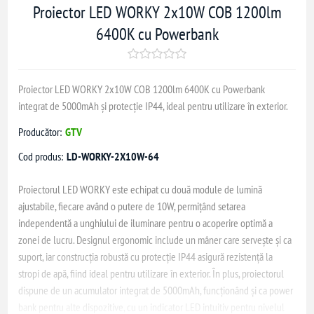
Proiector LED WORKY 2x10W COB 1200lm
6400K cu Powerbank
Proiector LED WORKY 2x10W COB 1200lm 6400K cu Powerbank
integrat de 5000mAh și protecție IP44, ideal pentru utilizare în exterior.
Producător:
GTV
Cod produs:
LD-WORKY-2X10W-64
Proiectorul LED WORKY este echipat cu două module de lumină
ajustabile, fiecare având o putere de 10W, permițând setarea
independentă a unghiului de iluminare pentru o acoperire optimă a
zonei de lucru. Designul ergonomic include un mâner care servește și ca
suport, iar construcția robustă cu protecție IP44 asigură rezistență la
stropi de apă, fiind ideal pentru utilizare în exterior. În plus, proiectorul
dispune de un acumulator integrat de 5000mAh, funcționând și ca power
bank pentru alte dispozitive, cu un indicator LED intuitiv pentru nivelul