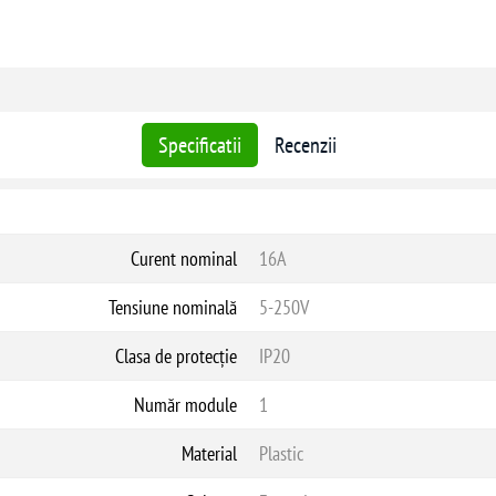
Specificatii
Recenzii
Curent nominal
16A
Tensiune nominală
5-250V
Clasa de protecție
IP20
Număr module
1
Material
Plastic