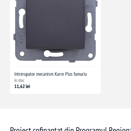
Intrerupator mecanism Karre Plus fumuriu
în stoc
11,62 lei
Proiect cofinanțat din Programul Regio