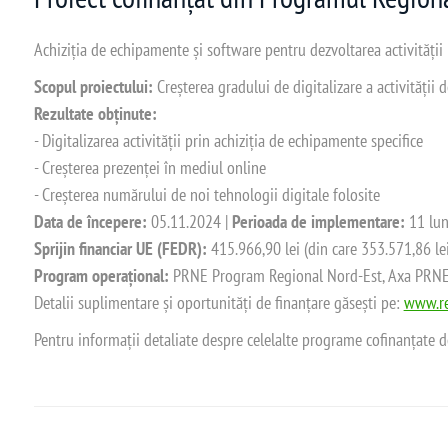
Achiziția de echipamente și software pentru dezvoltarea activității
Scopul proiectului:
Creșterea gradului de digitalizare a activității
Rezultate obținute:
- Digitalizarea activității prin achiziția de echipamente specifice
- Creșterea prezenței în mediul online
- Creșterea numărului de noi tehnologii digitale folosite
Data de începere:
05.11.2024 |
Perioada de implementare:
11 lun
Sprijin financiar UE (FEDR):
415.966,90 lei (din care 353.571,86 le
Program operațional:
PRNE Program Regional Nord-Est, Axa PRNE_P
Detalii suplimentare și oportunități de finanțare găsești pe:
www.re
Pentru informații detaliate despre celelalte programe cofinanțate 