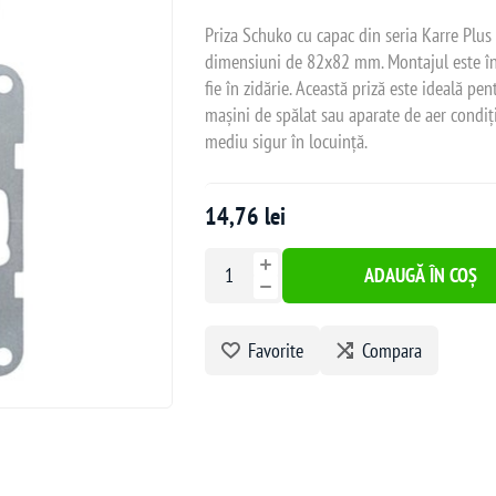
Priza Schuko cu capac din seria Karre Plus
dimensiuni de 82x82 mm. Montajul este încas
fie în zidărie. Această priză este ideală pe
mașini de spălat sau aparate de aer condiț
mediu sigur în locuință.
14,76 lei
ADAUGĂ ÎN COȘ
Favorite
Compara