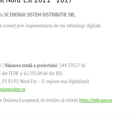
 la
SC ENERGO SISTEM DISTRIBUTIE SRL
 de comerț prin implementarea de noi tehnologii digitale.
i |
Valoarea totală a proiectului:
544.359,57 lei
i din FEDR și 62.395,04 lei din BS)
2 P2.P2. Nord-Est – O regiune mai digitalizată
gionordest.ro
de Uniunea Europeană, vă invităm să vizitați
https://mfe.gov.ro