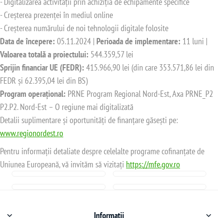
- Digitalizarea activității prin achiziția de echipamente specifice
- Creșterea prezenței în mediul online
- Creșterea numărului de noi tehnologii digitale folosite
Data de începere:
05.11.2024 |
Perioada de implementare:
11 luni |
Valoarea totală a proiectului:
544.359,57 lei
Sprijin financiar UE (FEDR):
415.966,90 lei (din care 353.571,86 lei din
FEDR și 62.395,04 lei din BS)
Program operațional:
PRNE Program Regional Nord-Est, Axa PRNE_P2
P2.P2. Nord-Est – O regiune mai digitalizată
Detalii suplimentare și oportunități de finanțare găsești pe:
www.regionordest.ro
Pentru informații detaliate despre celelalte programe cofinanțate de
Uniunea Europeană, vă invităm să vizitați
https://mfe.gov.ro
Informații