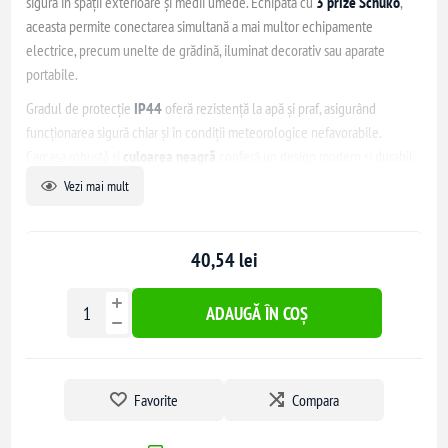
sigură în spații exterioare și medii umede. Echipată cu
3 prize Schuko
,
aceasta permite conectarea simultană a mai multor echipamente
electrice, precum unelte de grădină, iluminat decorativ sau aparate
portabile.
Gradul de protecție
IP44
oferă rezistență la apă și praf, asigurând
funcționarea sigură chiar și în condiții meteorologice nefavorabile.
Carcasa robustă și
culoarea neagră
conferă un design modern și durabil,
potrivit pentru utilizare în grădini, terase, balcoane sau alte spații
Vezi mai mult
exterioare.
Priza este compatibilă cu standardul european Schuko, oferind stabilitate
40,54 lei
și siguranță în utilizarea echipamentelor electrice. Montajul este simplu,
iar construcția durabilă asigură o utilizare îndelungată.
ADAUGĂ ÎN COȘ
Favorite
Compara