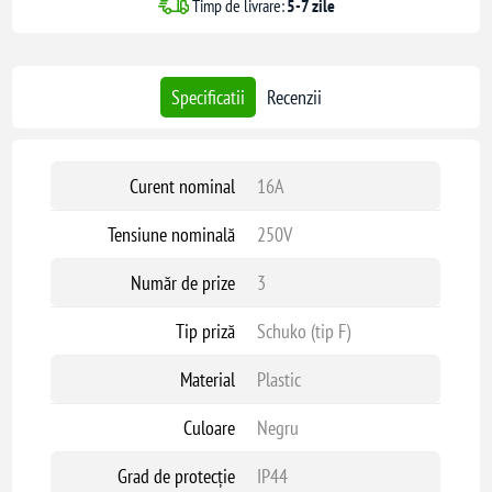
Timp de livrare:
5-7 zile
Specificatii
Recenzii
Curent nominal
16A
Tensiune nominală
250V
Număr de prize
3
Tip priză
Schuko (tip F)
Material
Plastic
Culoare
Negru
Grad de protecție
IP44