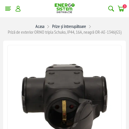
0
Acasa
Prize și întrerupătoare
Priză de exterior ORNO tripla Schuko, IP44, 16A, neagră OR-AE-1346(GS)