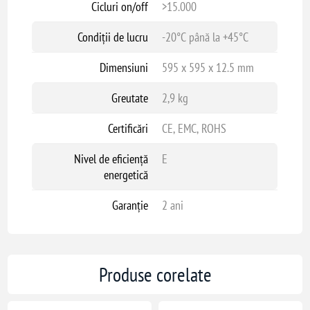
Cicluri on/off
>15.000
Condiții de lucru
-20°C până la +45°C
Dimensiuni
595 x 595 x 12.5 mm
Greutate
2,9 kg
Certificări
CE, EMC, ROHS
Nivel de eficiență
E
energetică
Garanție
2 ani
Produse corelate