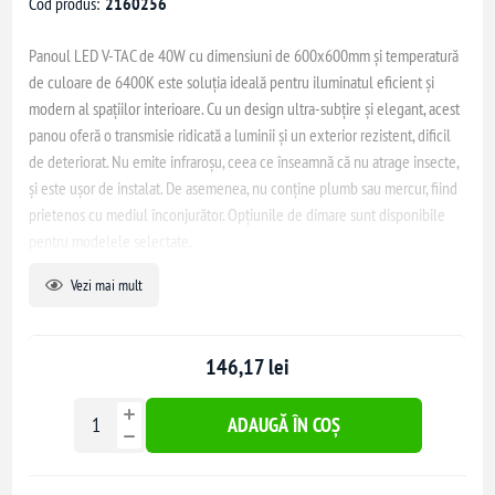
Cod produs:
2160256
Panoul LED V-TAC de 40W cu dimensiuni de 600x600mm și temperatură
de culoare de 6400K este soluția ideală pentru iluminatul eficient și
modern al spațiilor interioare. Cu un design ultra-subțire și elegant, acest
panou oferă o transmisie ridicată a luminii și un exterior rezistent, dificil
de deteriorat. Nu emite infraroșu, ceea ce înseamnă că nu atrage insecte,
și este ușor de instalat. De asemenea, nu conține plumb sau mercur, fiind
prietenos cu mediul înconjurător. Opțiunile de dimare sunt disponibile
pentru modelele selectate.
Aplicații recomandate: iluminat birouri, săli de conferință, spitale, hoteluri,
Vezi mai mult
centre comerciale, showroom-uri și bucătării.
146,17 lei
ADAUGĂ ÎN COȘ