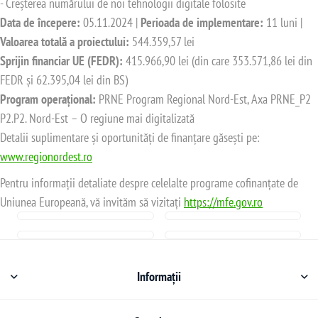
- Creșterea numărului de noi tehnologii digitale folosite
Data de începere:
05.11.2024 |
Perioada de implementare:
11 luni |
Valoarea totală a proiectului:
544.359,57 lei
Sprijin financiar UE (FEDR):
415.966,90 lei (din care 353.571,86 lei din
FEDR și 62.395,04 lei din BS)
Program operațional:
PRNE Program Regional Nord-Est, Axa PRNE_P2
P2.P2. Nord-Est – O regiune mai digitalizată
Detalii suplimentare și oportunități de finanțare găsești pe:
www.regionordest.ro
Pentru informații detaliate despre celelalte programe cofinanțate de
Uniunea Europeană, vă invităm să vizitați
https://mfe.gov.ro
Informații