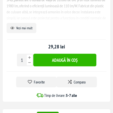
1980 lm, oferind o eficiență luminoasă de 110 lm/W. Fabricat din plastic
de culoare albă, se integrează armonios în orice decor. Instalarea este
simplă, iar panoul este proiectat pentru a funcționa în condiții normale de
temperatură între -20°C și +45°C.
Vezi mai mult
29,28 lei
ADAUGĂ ÎN COȘ
Favorite
Compara
Timp de livrare:
5-7 zile