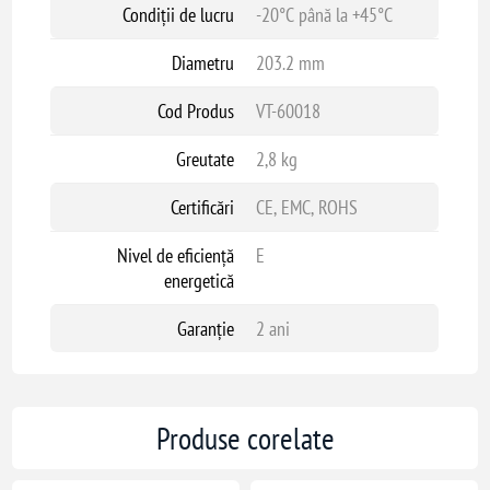
Condiții de lucru
-20°C până la +45°C
Diametru
203.2 mm
Cod Produs
VT-60018
Greutate
2,8 kg
Certificări
CE, EMC, ROHS
Nivel de eficiență
E
energetică
Garanție
2 ani
Produse corelate