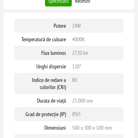
Specificatii
Recenzii
Birouri
Iluminat comercial
Instalare ușoară și design modern, potrivit pentru diverse medii
Putere
24W
exterioare.
Temperatură de culoare
4000K
Flux luminos
2720 lm
Unghi dispersie
120°
Indice de redare a
80
culorilor (CRI)
Durata de viață
25.000 ore
Grad de protecție (IP)
IP65
Dimensiuni
500 x 300 x 100 mm