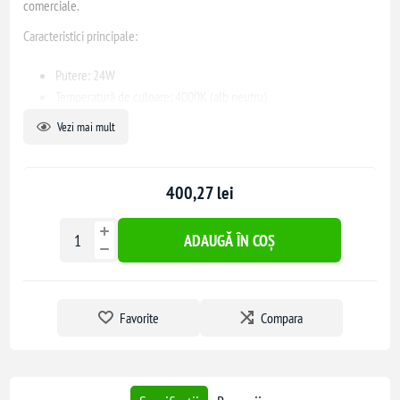
comerciale.
Caracteristici principale:
Putere: 24W
Temperatură de culoare: 4000K (alb neutru)
Flux luminos: 2720 lm
Vezi mai mult
Unghi de dispersie: 120°
Indice de redare a culorilor (CRI): >80
Durată de viață: 20.000 ore
400,27 lei
Grad de protecție: IP65 (rezistentă la apă și praf)
Dimensiuni: 200 x 100 x 100 mm
ADAUGĂ ÎN COȘ
Material: Aluminiu
Culoare corp: Negru
Aplicații recomandate:
Favorite
Compara
Iluminat rezidențial
Hoteluri
Restaurante