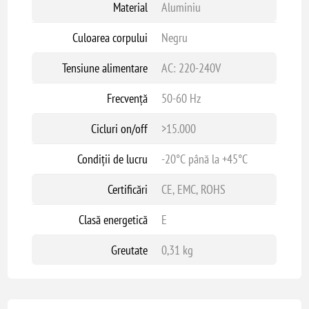
Material
Aluminiu
Culoarea corpului
Negru
Tensiune alimentare
AC: 220-240V
Frecvență
50-60 Hz
Cicluri on/off
>15.000
Condiții de lucru
-20°C până la +45°C
Certificări
CE, EMC, ROHS
Clasă energetică
E
Greutate
0,31 kg