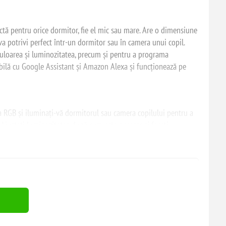
tă pentru orice dormitor, fie el mic sau mare. Are o dimensiune
a potrivi perfect într-un dormitor sau în camera unui copil.
 culoarea și luminozitatea, precum și pentru a programa
bilă cu Google Assistant și Amazon Alexa și funcționează pe
ta RGB și iluminați-vă dormitorul sau camera copilului pentru a
 Ajustați luminozitatea după cum este necesar și faceți
cație. Schimbați luminozitatea luminii pe care o generează sau
ivit. Programați-o pentru a semnala copiilor mai mari că este
scă imediat după ce adormiți.