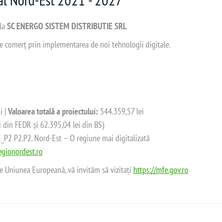
 la
SC ENERGO SISTEM DISTRIBUTIE SRL
 de comerț prin implementarea de noi tehnologii digitale.
i |
Valoarea totală a proiectului:
544.359,57 lei
i din FEDR și 62.395,04 lei din BS)
2 P2.P2. Nord-Est – O regiune mai digitalizată
gionordest.ro
de Uniunea Europeană, vă invităm să vizitați
https://mfe.gov.ro