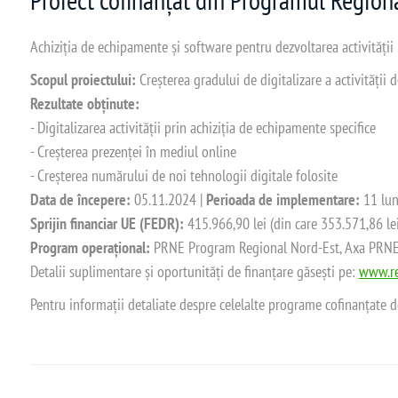
Achiziția de echipamente și software pentru dezvoltarea activității
Scopul proiectului:
Creșterea gradului de digitalizare a activității
Rezultate obținute:
- Digitalizarea activității prin achiziția de echipamente specifice
- Creșterea prezenței în mediul online
- Creșterea numărului de noi tehnologii digitale folosite
Data de începere:
05.11.2024 |
Perioada de implementare:
11 lun
Sprijin financiar UE (FEDR):
415.966,90 lei (din care 353.571,86 le
Program operațional:
PRNE Program Regional Nord-Est, Axa PRNE_P
Detalii suplimentare și oportunități de finanțare găsești pe:
www.re
Pentru informații detaliate despre celelalte programe cofinanțate 