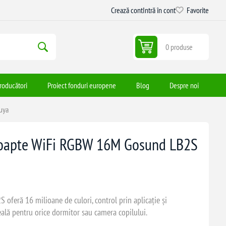
Crează cont
Intră în cont
Favorite
0 produse
roducători
Proiect fonduri europene
Blog
Despre noi
uya
noapte WiFi RGBW 16M Gosund LB2S
oferă 16 milioane de culori, control prin aplicație și
deală pentru orice dormitor sau camera copilului.