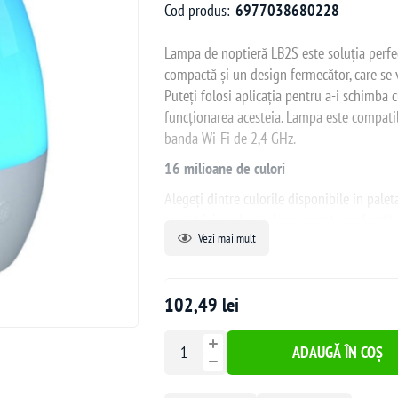
Cod produs:
6977038680228
Lampa de noptieră LB2S este soluția perfec
compactă și un design fermecător, care se v
Puteți folosi aplicația pentru a-i schimba
funcționarea acesteia. Lampa este compati
banda Wi-Fi de 2,4 GHz.
16 milioane de culori
Alegeți dintre culorile disponibile în pale
se potrivi cu decorul sau nuanța preferată.
Vezi mai mult
adormirea mai plăcută.
Control prin aplicație
Controlați funcțiile lămpii direct din apli
102,49 lei
programați-o să se stingă la momentul potr
timpul să se culce sau setați-o să se oprea
ADAUGĂ ÎN COȘ
Compatibilitate cu asistenți vocali