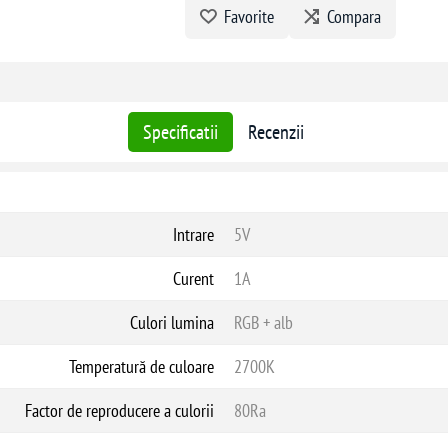
Datorită compatibilității cu Google Assista
Favorite
Compara
funcțiile. Conectați lampa la ecosistemul in
Învățați-vă copiii să dea comenzi vocale și 
Specificatii
Recenzii
Intrare
5V
Curent
1A
Culori lumina
RGB + alb
Temperatură de culoare
2700K
Factor de reproducere a culorii
80Ra