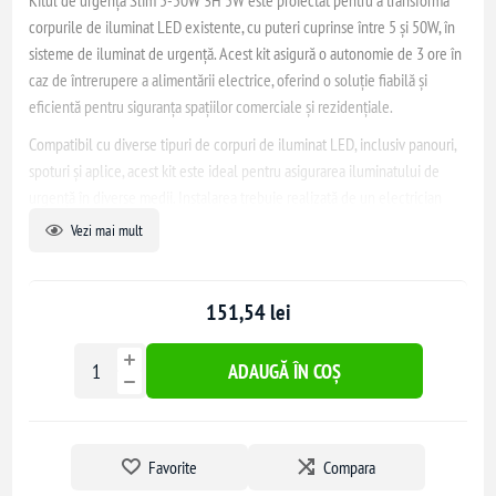
Kitul de urgență Slim 5-50W 3H 5W este proiectat pentru a transforma
corpurile de iluminat LED existente, cu puteri cuprinse între 5 și 50W, în
sisteme de iluminat de urgență. Acest kit asigură o autonomie de 3 ore în
caz de întrerupere a alimentării electrice, oferind o soluție fiabilă și
eficientă pentru siguranța spațiilor comerciale și rezidențiale.
Compatibil cu diverse tipuri de corpuri de iluminat LED, inclusiv panouri,
spoturi și aplice, acest kit este ideal pentru asigurarea iluminatului de
urgență în diverse medii. Instalarea trebuie realizată de un electrician
autorizat, conform instrucțiunilor incluse în pachet.
Vezi mai mult
151,54 lei
ADAUGĂ ÎN COȘ
Favorite
Compara