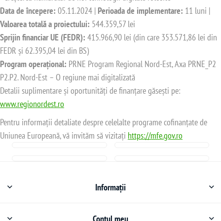
Data de începere:
05.11.2024 |
Perioada de implementare:
11 luni |
Valoarea totală a proiectului:
544.359,57 lei
Sprijin financiar UE (FEDR):
415.966,90 lei (din care 353.571,86 lei din
FEDR și 62.395,04 lei din BS)
Program operațional:
PRNE Program Regional Nord-Est, Axa PRNE_P2
P2.P2. Nord-Est – O regiune mai digitalizată
Detalii suplimentare și oportunități de finanțare găsești pe:
www.regionordest.ro
Pentru informații detaliate despre celelalte programe cofinanțate de
Uniunea Europeană, vă invităm să vizitați
https://mfe.gov.ro
Informații
Contul meu