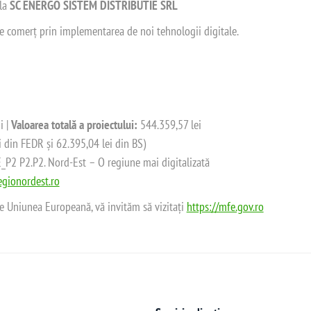
 la
SC ENERGO SISTEM DISTRIBUTIE SRL
 de comerț prin implementarea de noi tehnologii digitale.
i |
Valoarea totală a proiectului:
544.359,57 lei
i din FEDR și 62.395,04 lei din BS)
2 P2.P2. Nord-Est – O regiune mai digitalizată
gionordest.ro
de Uniunea Europeană, vă invităm să vizitați
https://mfe.gov.ro