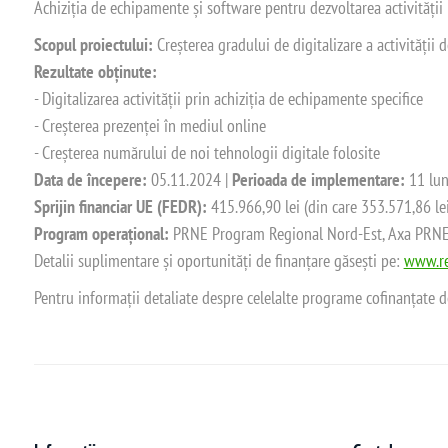
Achiziția de echipamente și software pentru dezvoltarea activității
Scopul proiectului:
Creșterea gradului de digitalizare a activității
Rezultate obținute:
- Digitalizarea activității prin achiziția de echipamente specifice
- Creșterea prezenței în mediul online
- Creșterea numărului de noi tehnologii digitale folosite
Data de începere:
05.11.2024 |
Perioada de implementare:
11 lun
Sprijin financiar UE (FEDR):
415.966,90 lei (din care 353.571,86 le
Program operațional:
PRNE Program Regional Nord-Est, Axa PRNE_P
Detalii suplimentare și oportunități de finanțare găsești pe:
www.re
Pentru informații detaliate despre celelalte programe cofinanțate 