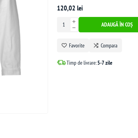
120,02 lei
ADAUGĂ ÎN COȘ
Favorite
Compara
Timp de livrare:
5-7 zile