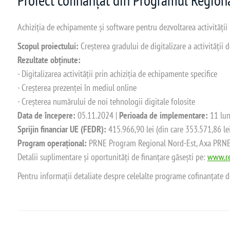
Achiziția de echipamente și software pentru dezvoltarea activității
Scopul proiectului:
Creșterea gradului de digitalizare a activității
Rezultate obținute:
- Digitalizarea activității prin achiziția de echipamente specifice
- Creșterea prezenței în mediul online
- Creșterea numărului de noi tehnologii digitale folosite
Data de începere:
05.11.2024 |
Perioada de implementare:
11 lun
Sprijin financiar UE (FEDR):
415.966,90 lei (din care 353.571,86 le
Program operațional:
PRNE Program Regional Nord-Est, Axa PRNE_P
Detalii suplimentare și oportunități de finanțare găsești pe:
www.re
Pentru informații detaliate despre celelalte programe cofinanțate 