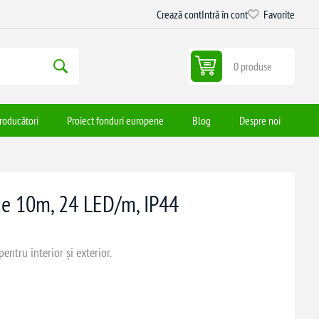
Crează cont
Intră în cont
Favorite
0 produse
roducători
Proiect fonduri europene
Blog
Despre noi
de 10m, 24 LED/m, IP44
ntru interior și exterior.