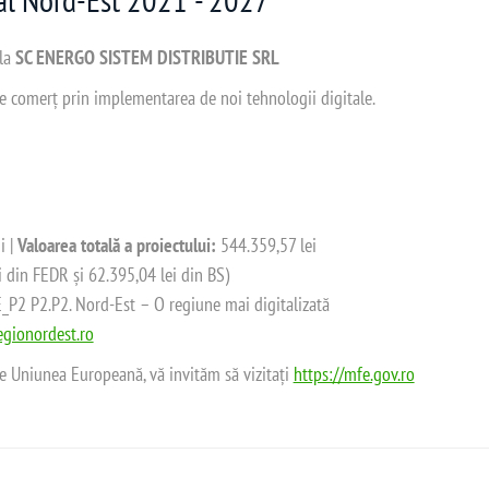
 la
SC ENERGO SISTEM DISTRIBUTIE SRL
 de comerț prin implementarea de noi tehnologii digitale.
i |
Valoarea totală a proiectului:
544.359,57 lei
i din FEDR și 62.395,04 lei din BS)
2 P2.P2. Nord-Est – O regiune mai digitalizată
gionordest.ro
de Uniunea Europeană, vă invităm să vizitați
https://mfe.gov.ro