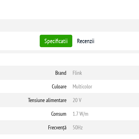
Specificatii
Recenzii
Brand
Flink
Culoare
Multicolor
Tensiune alimentare
20 V
Consum
1.7 W/m
Frecvență
50Hz