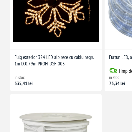
Fulg exterior 324 LED alb rece cu cablu negru
Furtun LED, a
1m D:0.79m-PROFI DSF-003
Timp de
în stoc
în stoc
335,41 lei
73,34 lei