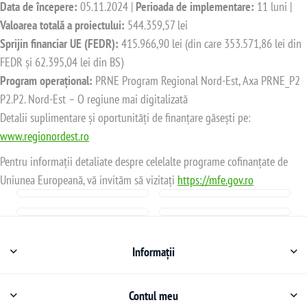
Data de începere:
05.11.2024 |
Perioada de implementare:
11 luni |
Valoarea totală a proiectului:
544.359,57 lei
Sprijin financiar UE (FEDR):
415.966,90 lei (din care 353.571,86 lei din
FEDR și 62.395,04 lei din BS)
Program operațional:
PRNE Program Regional Nord-Est, Axa PRNE_P2
P2.P2. Nord-Est – O regiune mai digitalizată
Detalii suplimentare și oportunități de finanțare găsești pe:
www.regionordest.ro
Pentru informații detaliate despre celelalte programe cofinanțate de
Uniunea Europeană, vă invităm să vizitați
https://mfe.gov.ro
Informații
Contul meu