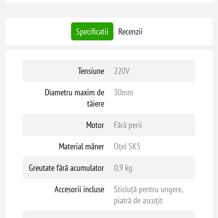
Specificatii
Recenzii
Tensiune
220V
Diametru maxim de
30mm
tăiere
Motor
Fără perii
Material mâner
Oțel SK5
Greutate fără acumulator
0,9 kg
Accesorii incluse
Sticluță pentru ungere,
piatră de ascuțit