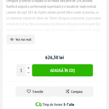
crengilor și tufelor. Echipată cu un motor fără perii de 20V, această
foarfecă asigură o performanță superioară și o durată de viață extinsă.
Lamele din oțel SK5 de înaltă calitate permit tăieri curate și precise, cu
un diametru maxim de tăiere de 30mm. Designul ergonomic și greutatea
redusă de 0,9 kg (fără acumulator) facilitează utilizarea îndelungată fără
oboseală. Produsul include o sticluță pentru ungere și o piatră de ascuțit,
însă acumulatorul și încărcătorul se vând separat.
Vezi mai mult
626,30 lei
ADAUGĂ ÎN COȘ
Favorite
Compara
Timp de livrare:
5-7 zile