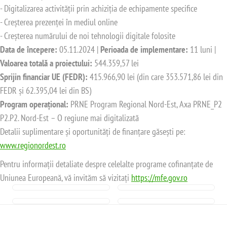
- Digitalizarea activității prin achiziția de echipamente specifice
- Creșterea prezenței în mediul online
- Creșterea numărului de noi tehnologii digitale folosite
Data de începere:
05.11.2024 |
Perioada de implementare:
11 luni |
Valoarea totală a proiectului:
544.359,57 lei
Sprijin financiar UE (FEDR):
415.966,90 lei (din care 353.571,86 lei din
FEDR și 62.395,04 lei din BS)
Program operațional:
PRNE Program Regional Nord-Est, Axa PRNE_P2
P2.P2. Nord-Est – O regiune mai digitalizată
Detalii suplimentare și oportunități de finanțare găsești pe:
www.regionordest.ro
Pentru informații detaliate despre celelalte programe cofinanțate de
Uniunea Europeană, vă invităm să vizitați
https://mfe.gov.ro