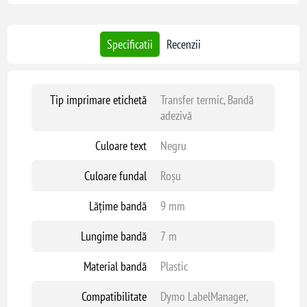
Specificatii
Recenzii
Tip imprimare etichetă
Transfer termic, Bandă
adezivă
Culoare text
Negru
Culoare fundal
Roșu
Lățime bandă
9 mm
Lungime bandă
7 m
Material bandă
Plastic
Compatibilitate
Dymo LabelManager,