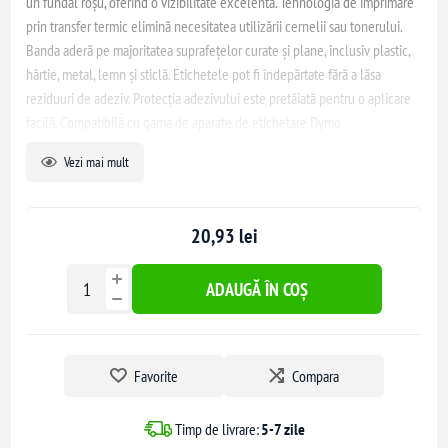
un fundal roșu, oferind o vizibilitate excelentă. Tehnologia de imprimare
prin transfer termic elimină necesitatea utilizării cernelii sau tonerului.
Banda aderă pe majoritatea suprafețelor curate și plane, inclusiv plastic,
hârtie, metal, lemn și sticlă. Etichetele pot fi îndepărtate fără a lăsa
reziduuri de adeziv. Protecția adezivului este pretăiată pentru o aplicare
facilă. Compatibilă cu gama de aparate de etichetare Dymo
LabelManager și Aimo D1600.
Vezi mai mult
20,93 lei
ADAUGĂ ÎN COȘ
Favorite
Compara
Timp de livrare:
5-7 zile