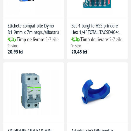
Etichete compatibile Dymo
Set 4 burghie HSS prindere
D1 9mm x 7m negru/albastru
Hex 1/4" TOTAL TACSD4041
Timp de livrare:
5-7 zile
Timp de livrare:
5-7 zile
în stoc
în stoc
20,93 lei
20,45 lei
SIG NOARK 1PN B10 MINI
Adaptor șină DIN pentru