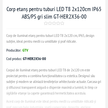
Corp etanș pentru tuburi LED T8 2x120cm IP65
ABS/PS gri slim GT-HER2X36-00
Corp de iluminat etanș pentru tuburi LED T8 2x120 cm, IP65, design
subțire, ideal pentru medii cu umiditate și praf ridicate.
Producător:
GTV
Cod produs:
GT-HER2X36-00
Corpul de iluminat etanș pentru tuburi LED T8 de 2x120 cm este
proiectat pentru a combina funcționalitatea cu estetica. Designul său
subțire și modern se aliniază tendințelor arhitecturale actuale. Carcasa gri
și difuzorul transparent asigură o dispersie maximă a luminii, în timp ce
sigilările etanșe la capete garantează hermeticitatea acestuia.
Acest corp de iluminat este ideal pentru medii cu umiditate ridicată și
praf, precum hale industriale, spații comerciale, depozite, ateliere,