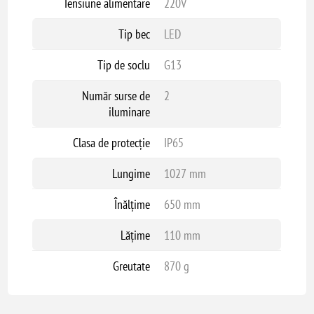
Tensiune alimentare
220V
Tip bec
LED
Tip de soclu
G13
Număr surse de
2
iluminare
Clasa de protecție
IP65
Lungime
1027 mm
Înălțime
650 mm
Lățime
110 mm
Greutate
870 g