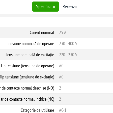
Specificatii
Recenzii
Curent nominal
25 A
Tensiune nominală de operare
230 - 400 V
Tensiune nominală de excitație
220 - 230 V
Tip tensiune (tensiune de operare)
AC
Tip tensiune (tensiune de excitație)
AC
 de contacte normal deschise (NO)
2
r de contacte normal închise (NC)
2
Categorie de utilizare
AC-1