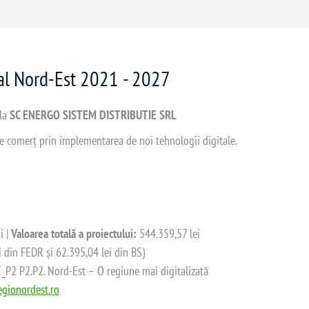
nal Nord-Est 2021 - 2027
 la
SC ENERGO SISTEM DISTRIBUTIE SRL
 de comerț prin implementarea de noi tehnologii digitale.
i |
Valoarea totală a proiectului:
544.359,57 lei
i din FEDR și 62.395,04 lei din BS)
2 P2.P2. Nord-Est – O regiune mai digitalizată
gionordest.ro