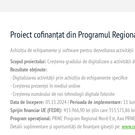
Proiect cofinanțat din Programul Regio
Achiziția de echipamente și software pentru dezvoltarea activității
Scopul proiectului:
Creșterea gradului de digitalizare a activității
Rezultate obținute:
- Digitalizarea activității prin achiziția de echipamente specifice
- Creșterea prezenței în mediul online
- Creșterea numărului de noi tehnologii digitale folosite
Data de începere:
05.11.2024 |
Perioada de implementare:
11 lun
Sprijin financiar UE (FEDR):
415.966,90 lei (din care 353.571,86 le
Program operațional:
PRNE Program Regional Nord-Est, Axa PRNE_P
Detalii suplimentare și oportunități de finanțare găsești pe:
www.re