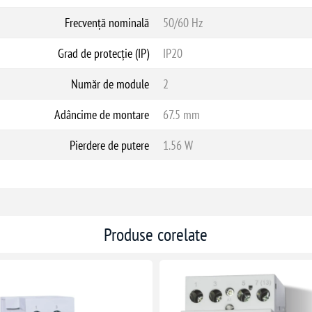
Frecvență nominală
50/60 Hz
Grad de protecție (IP)
IP20
Număr de module
2
Adâncime de montare
67.5 mm
Pierdere de putere
1.56 W
Produse corelate