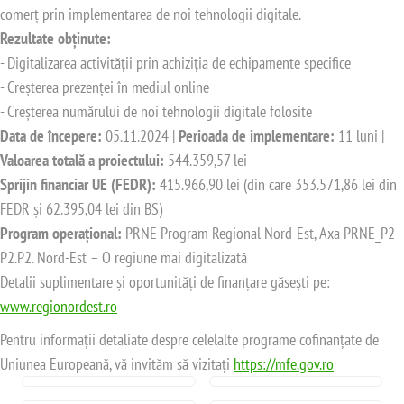
comerț prin implementarea de noi tehnologii digitale.
Rezultate obținute:
- Digitalizarea activității prin achiziția de echipamente specifice
- Creșterea prezenței în mediul online
- Creșterea numărului de noi tehnologii digitale folosite
Data de începere:
05.11.2024 |
Perioada de implementare:
11 luni |
Valoarea totală a proiectului:
544.359,57 lei
Sprijin financiar UE (FEDR):
415.966,90 lei (din care 353.571,86 lei din
FEDR și 62.395,04 lei din BS)
Program operațional:
PRNE Program Regional Nord-Est, Axa PRNE_P2
P2.P2. Nord-Est – O regiune mai digitalizată
Detalii suplimentare și oportunități de finanțare găsești pe:
www.regionordest.ro
Pentru informații detaliate despre celelalte programe cofinanțate de
Uniunea Europeană, vă invităm să vizitați
https://mfe.gov.ro