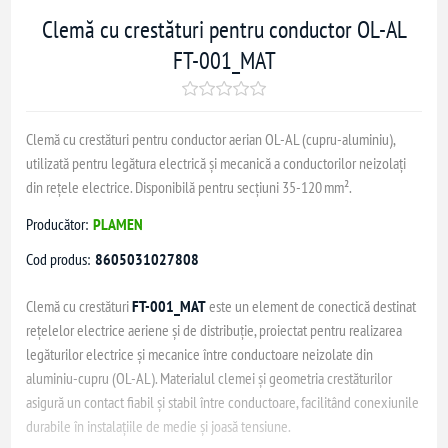
Clemă cu crestături pentru conductor OL‑AL
FT‑001_MAT
Clemă cu crestături pentru conductor aerian OL‑AL (cupru‑aluminiu),
utilizată pentru legătura electrică și mecanică a conductorilor neizolați
din rețele electrice. Disponibilă pentru secțiuni 35‑120 mm².
Producător:
PLAMEN
Cod produs:
8605031027808
Clemă cu crestături
FT‑001_MAT
este un element de conectică destinat
rețelelor electrice aeriene și de distribuție, proiectat pentru realizarea
legăturilor electrice și mecanice între conductoare neizolate din
aluminiu‑cupru (OL‑AL). Materialul clemei și geometria crestăturilor
asigură un contact fiabil și stabil între conductoare, facilitând conexiunile
durabile în instalațiile de medie și joasă tensiune.