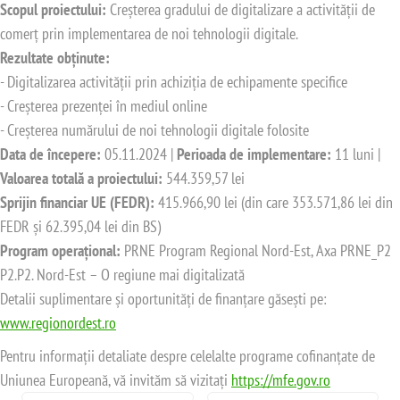
Scopul proiectului:
Creșterea gradului de digitalizare a activității de
comerț prin implementarea de noi tehnologii digitale.
Rezultate obținute:
- Digitalizarea activității prin achiziția de echipamente specifice
- Creșterea prezenței în mediul online
- Creșterea numărului de noi tehnologii digitale folosite
Data de începere:
05.11.2024 |
Perioada de implementare:
11 luni |
Valoarea totală a proiectului:
544.359,57 lei
Sprijin financiar UE (FEDR):
415.966,90 lei (din care 353.571,86 lei din
FEDR și 62.395,04 lei din BS)
Program operațional:
PRNE Program Regional Nord-Est, Axa PRNE_P2
P2.P2. Nord-Est – O regiune mai digitalizată
Detalii suplimentare și oportunități de finanțare găsești pe:
www.regionordest.ro
Pentru informații detaliate despre celelalte programe cofinanțate de
Uniunea Europeană, vă invităm să vizitați
https://mfe.gov.ro