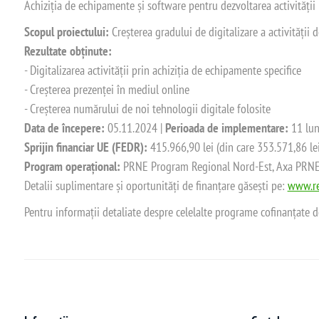
Achiziția de echipamente și software pentru dezvoltarea activității
Scopul proiectului:
Creșterea gradului de digitalizare a activității
Rezultate obținute:
- Digitalizarea activității prin achiziția de echipamente specifice
- Creșterea prezenței în mediul online
- Creșterea numărului de noi tehnologii digitale folosite
Data de începere:
05.11.2024 |
Perioada de implementare:
11 lun
Sprijin financiar UE (FEDR):
415.966,90 lei (din care 353.571,86 le
Program operațional:
PRNE Program Regional Nord-Est, Axa PRNE_P
Detalii suplimentare și oportunități de finanțare găsești pe:
www.re
Pentru informații detaliate despre celelalte programe cofinanțate 