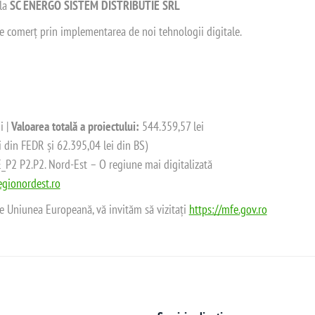
 la
SC ENERGO SISTEM DISTRIBUTIE SRL
 de comerț prin implementarea de noi tehnologii digitale.
i |
Valoarea totală a proiectului:
544.359,57 lei
i din FEDR și 62.395,04 lei din BS)
2 P2.P2. Nord-Est – O regiune mai digitalizată
gionordest.ro
de Uniunea Europeană, vă invităm să vizitați
https://mfe.gov.ro