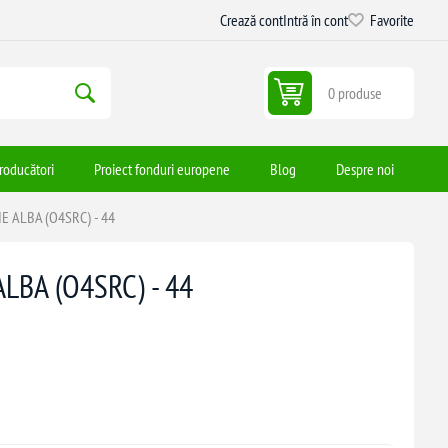
Crează cont
Intră în cont
Favorite
0 produse
roducători
Proiect fonduri europene
Blog
Despre noi
E ALBA (O4SRC) - 44
LBA (O4SRC) - 44