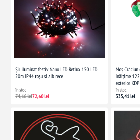
Șir iluminat festiv Nano LED Retlux 150 LED
Moș Crăciun 
20m IP44 roșu și alb rece
înălțime 122 
exterior KD
în stoc
în stoc
74,18 lei
72,60 lei
335,41 lei