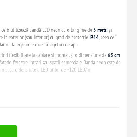
e cerb utilizează bandă LED neon cu o lungime de
3 metri
și
re în exterior (sau interior) cu grad de protecţie
IP44
, ceea ce îi
dar nu la expunere directă la jeturi de apă.
erind flexibilitate la cablare şi montaj, şi o dimensiune de
65 cm
faţade, ferestre, intrări sau spaţii comerciale. Banda neon este de
ormă, cu o densitate a LED-urilor de ~120 LED/m.