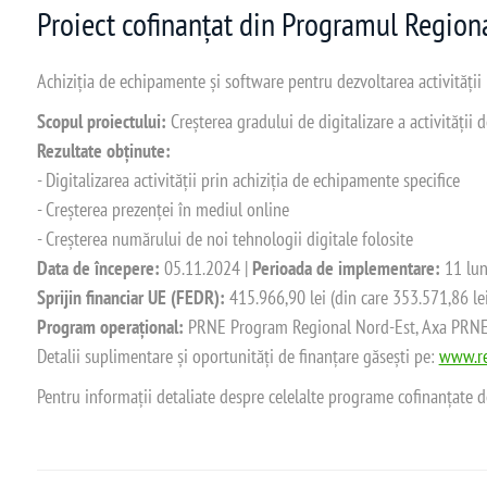
Proiect cofinanțat din Programul Regio
Achiziția de echipamente și software pentru dezvoltarea activității
Scopul proiectului:
Creșterea gradului de digitalizare a activității
Rezultate obținute:
- Digitalizarea activității prin achiziția de echipamente specifice
- Creșterea prezenței în mediul online
- Creșterea numărului de noi tehnologii digitale folosite
Data de începere:
05.11.2024 |
Perioada de implementare:
11 lun
Sprijin financiar UE (FEDR):
415.966,90 lei (din care 353.571,86 le
Program operațional:
PRNE Program Regional Nord-Est, Axa PRNE_P
Detalii suplimentare și oportunități de finanțare găsești pe:
www.re
Pentru informații detaliate despre celelalte programe cofinanțate 