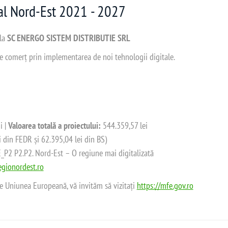
nal Nord-Est 2021 - 2027
 la
SC ENERGO SISTEM DISTRIBUTIE SRL
 de comerț prin implementarea de noi tehnologii digitale.
i |
Valoarea totală a proiectului:
544.359,57 lei
i din FEDR și 62.395,04 lei din BS)
2 P2.P2. Nord-Est – O regiune mai digitalizată
gionordest.ro
de Uniunea Europeană, vă invităm să vizitați
https://mfe.gov.ro