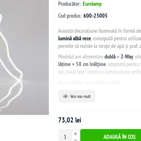
Producător:
Eurolamp
Cod produs:
600-23005
Această decoraţiune iluminată în formă d
lumină albă rece
, concepută pentru utiliza
permite să reziste la stropi de apă şi praf, 
Modelul are alimentare
dublă – 2-Way
, of
lăţime × 58 cm înălţime
, adaptată pentru 
tip „două feţe” pentru o luminozitate unif
Acest produs nu include ștecher
Vezi mai mult
Caracteristici tehnice
Lungime bandă:
3 m
73,02 lei
Alimentare:
alimentare dublă
Culoare lumină:
alb (rece)
ADAUGĂ ÎN COȘ
Dimensiuni:
65 × 58 cm