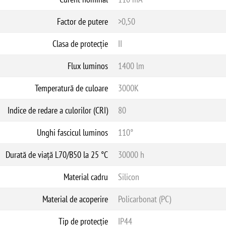
Factor de putere
>0,50
Clasa de protecție
II
Flux luminos
1400 lm
Temperatură de culoare
3000K
Indice de redare a culorilor (CRI)
80
Unghi fascicul luminos
110°
Durată de viață L70/B50 la 25 °C
30000 h
Material cadru
Silicon
Material de acoperire
Policarbonat (PC)
Tip de protecție
IP44