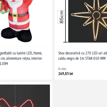
gonflabil cu lumini LED, Home,
Stea decorativă cu 270 LED-uri alb
cm, alimentare rețea, interior-
cablu negru de 1m STAR-010-WW
P120M
în stoc
269,83 lei