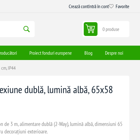
Crează cont
Intră în cont
Favorite
0 produse
roducători
Proiect fonduri europene
Blog
Despre noi
 cm, IP44
exiune dublă, lumină albă, 65x58
on de 3 m, alimentare dublă (2-Way), lumină albă, dimensiuni 65
u decoraţiuni exterioare.