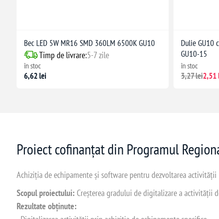
Bec LED 5W MR16 SMD 360LM 6500K GU10
Dulie GU10 c
GU10-15
Timp de livrare:
5-7 zile
în stoc
în stoc
6,62 lei
3,27 lei
2,51 
Proiect cofinanțat din Programul Regio
Achiziția de echipamente și software pentru dezvoltarea activității
Scopul proiectului:
Creșterea gradului de digitalizare a activității
Rezultate obținute: