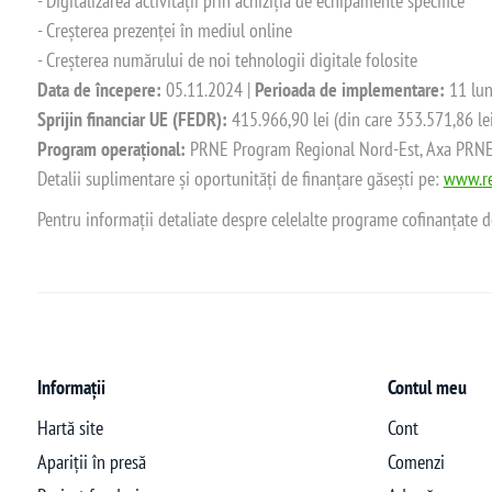
- Digitalizarea activității prin achiziția de echipamente specifice
- Creșterea prezenței în mediul online
- Creșterea numărului de noi tehnologii digitale folosite
Data de începere:
05.11.2024 |
Perioada de implementare:
11 lun
Sprijin financiar UE (FEDR):
415.966,90 lei (din care 353.571,86 le
Program operațional:
PRNE Program Regional Nord-Est, Axa PRNE_P
Detalii suplimentare și oportunități de finanțare găsești pe:
www.re
Pentru informații detaliate despre celelalte programe cofinanțate 
Informații
Contul meu
Hartă site
Cont
Apariții în presă
Comenzi