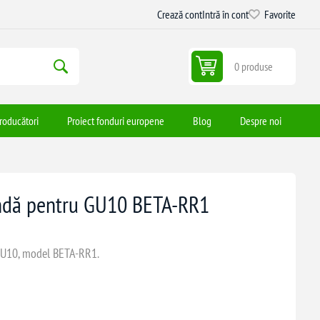
Crează cont
Intră în cont
Favorite
0 produse
roducători
Proiect fonduri europene
Blog
Despre noi
undă pentru GU10 BETA-RR1
 GU10, model BETA-RR1.