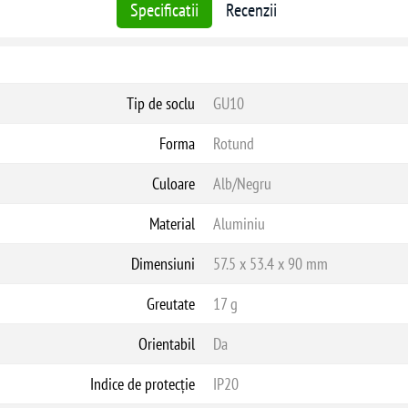
Specificatii
Recenzii
Tip de soclu
GU10
Forma
Rotund
Culoare
Alb/Negru
Material
Aluminiu
Dimensiuni
57.5 x 53.4 x 90 mm
Greutate
17 g
Orientabil
Da
Indice de protecție
IP20