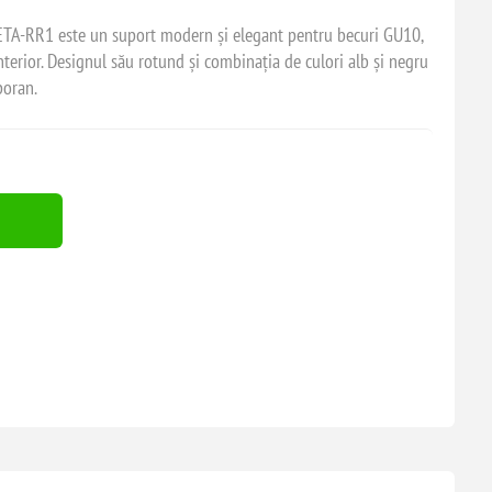
TA-RR1 este un suport modern și elegant pentru becuri GU10,
interior. Designul său rotund și combinația de culori alb și negru
poran.