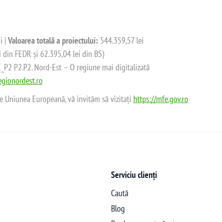
i |
Valoarea totală a proiectului:
544.359,57 lei
i din FEDR și 62.395,04 lei din BS)
2 P2.P2. Nord-Est – O regiune mai digitalizată
gionordest.ro
de Uniunea Europeană, vă invităm să vizitați
https://mfe.gov.ro
Serviciu clienți
Caută
Blog