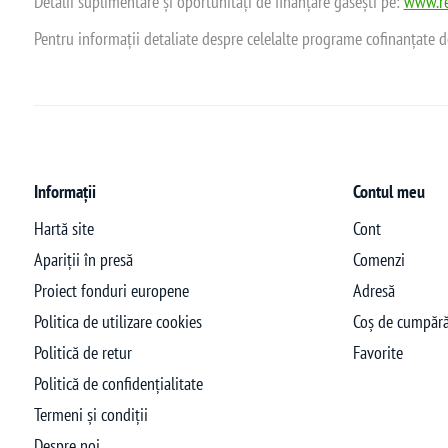
Detalii suplimentare și oportunități de finanțare găsești pe:
www.re
Pentru informații detaliate despre celelalte programe cofinanțate 
Informații
Contul meu
Hartă site
Cont
Apariții în presă
Comenzi
Proiect fonduri europene
Adresă
Politica de utilizare cookies
Coș de cumpără
Politică de retur
Favorite
Politică de confidențialitate
Termeni și condiții
Despre noi