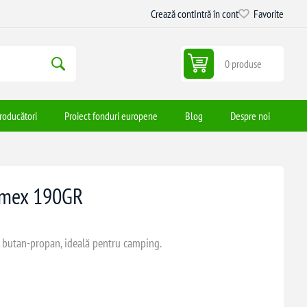
Crează cont
Intră în cont
Favorite
0 produse
roducători
Proiect fonduri europene
Blog
Despre noi
lamex 190GR
 butan-propan, ideală pentru camping.