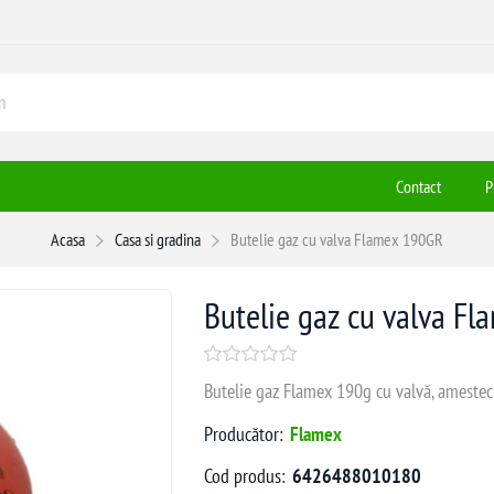
Contact
P
Acasa
Casa si gradina
Butelie gaz cu valva Flamex 190GR
Butelie gaz cu valva F
Butelie gaz Flamex 190g cu valvă, amestec
Producător:
Flamex
Cod produs:
6426488010180