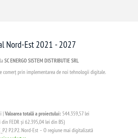
nal Nord-Est 2021 - 2027
 la
SC ENERGO SISTEM DISTRIBUTIE SRL
 de comerț prin implementarea de noi tehnologii digitale.
i |
Valoarea totală a proiectului:
544.359,57 lei
i din FEDR și 62.395,04 lei din BS)
2 P2.P2. Nord-Est – O regiune mai digitalizată