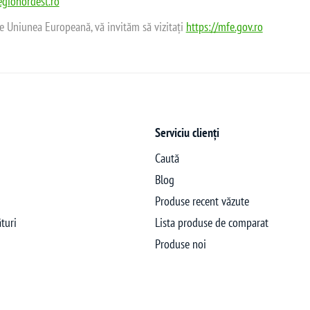
gionordest.ro
de Uniunea Europeană, vă invităm să vizitați
https://mfe.gov.ro
Serviciu clienți
Caută
Blog
Produse recent văzute
turi
Lista produse de comparat
Produse noi