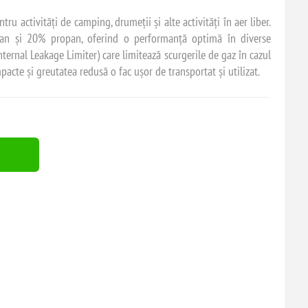
u activități de camping, drumeții și alte activități în aer liber.
an și 20% propan, oferind o performanță optimă în diverse
nternal Leakage Limiter) care limitează scurgerile de gaz în cazul
acte și greutatea redusă o fac ușor de transportat și utilizat.