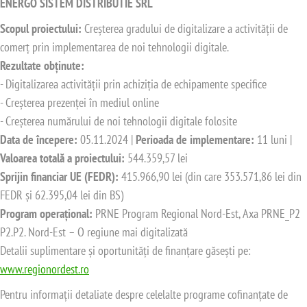
ENERGO SISTEM DISTRIBUTIE SRL
Scopul proiectului:
Creșterea gradului de digitalizare a activității de
comerț prin implementarea de noi tehnologii digitale.
Rezultate obținute:
- Digitalizarea activității prin achiziția de echipamente specifice
- Creșterea prezenței în mediul online
- Creșterea numărului de noi tehnologii digitale folosite
Data de începere:
05.11.2024 |
Perioada de implementare:
11 luni |
Valoarea totală a proiectului:
544.359,57 lei
Sprijin financiar UE (FEDR):
415.966,90 lei (din care 353.571,86 lei din
FEDR și 62.395,04 lei din BS)
Program operațional:
PRNE Program Regional Nord-Est, Axa PRNE_P2
P2.P2. Nord-Est – O regiune mai digitalizată
Detalii suplimentare și oportunități de finanțare găsești pe:
www.regionordest.ro
Pentru informații detaliate despre celelalte programe cofinanțate de