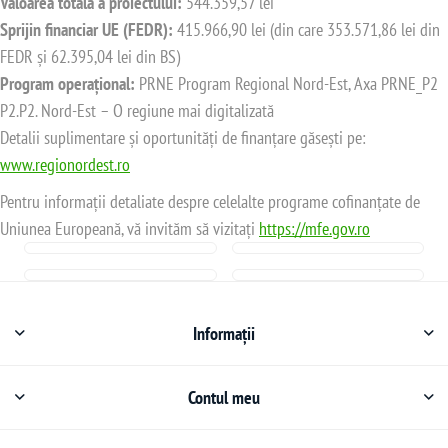
Valoarea totală a proiectului:
544.359,57 lei
Sprijin financiar UE (FEDR):
415.966,90 lei (din care 353.571,86 lei din
FEDR și 62.395,04 lei din BS)
Program operațional:
PRNE Program Regional Nord-Est, Axa PRNE_P2
P2.P2. Nord-Est – O regiune mai digitalizată
Detalii suplimentare și oportunități de finanțare găsești pe:
www.regionordest.ro
Pentru informații detaliate despre celelalte programe cofinanțate de
Uniunea Europeană, vă invităm să vizitați
https://mfe.gov.ro
Informații
Contul meu