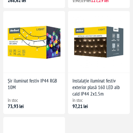
268,62 lei
130,13 lei
127,29 lei
Șir iluminat festiv IP44 RGB
Instalație iluminat festiv
10M
exterior plasă 160 LED alb
cald IP44 2x1.5m
în stoc
în stoc
73,93 lei
97,21 lei