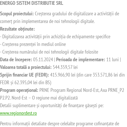
ENERGO SISTEM DISTRIBUTIE SRL
Scopul proiectului:
Creșterea gradului de digitalizare a activității de
comerț prin implementarea de noi tehnologii digitale.
Rezultate obținute:
- Digitalizarea activității prin achiziția de echipamente specifice
- Creșterea prezenței în mediul online
- Creșterea numărului de noi tehnologii digitale folosite
Data de începere:
05.11.2024 |
Perioada de implementare:
11 luni |
Valoarea totală a proiectului:
544.359,57 lei
Sprijin financiar UE (FEDR):
415.966,90 lei (din care 353.571,86 lei din
FEDR și 62.395,04 lei din BS)
Program operațional:
PRNE Program Regional Nord-Est, Axa PRNE_P2
P2.P2. Nord-Est – O regiune mai digitalizată
Detalii suplimentare și oportunități de finanțare găsești pe:
www.regionordest.ro
Pentru informații detaliate despre celelalte programe cofinanțate de