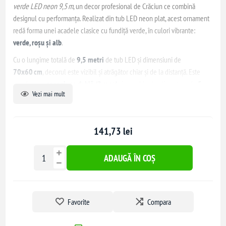
verde LED neon 9,5 m
, un decor profesional de Crăciun ce combină
designul cu performanța. Realizat din tub LED neon plat, acest ornament
redă forma unei acadele clasice cu fundiță verde, în culori vibrante:
verde, roșu și alb
.
Cu o lungime totală de
9,5 metri
de tub LED și dimensiuni de
70x60 cm
, decorul este vizibil și atrăgător chiar și de la distanță. Este
prevăzut cu
conexiune dublă (2-way)
și un cablu de alimentare de
5
Vezi mai mult
metri
, oferind flexibilitate în instalare și extindere în aranjamente
luminoase mai mari.
Construit din
PVC, metal și cupru
, cu LED-uri SMD eficiente energetic
141,73 lei
(120 LED-uri/metru), ornamentul are o
protecție IP44
, fiind ideal pentru
utilizare
în exterior
, rezistent la umiditate și praf. Alimentarea se face
ADAUGĂ ÎN COȘ
prin adaptor 220–240V, cu ieșire 12V și consum de doar 12W.
Favorite
Compara