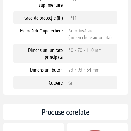
suplimentare
Grad de protecție (IP)
IP44
Metodă de împerechere
Auto-învățare
(împerechere automată)
Dimensiuni unitate
30 × 70 × 110 mm
principală
Dimensiuni buton
23 × 93 × 34 mm
Culoare
Gri
Produse corelate