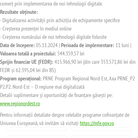
comerț prin implementarea de noi tehnologii digitale.
Rezultate obținute:
- Digitalizarea activității prin achiziția de echipamente specifice
- Creșterea prezenței în mediul online
- Creșterea numărului de noi tehnologii digitale folosite
Data de începere:
05.11.2024 |
Perioada de implementare:
11 luni |
Valoarea totală a proiectului:
544.359,57 lei
Sprijin financiar UE (FEDR):
415.966,90 lei (din care 353.571,86 lei din
FEDR și 62.395,04 lei din BS)
Program operațional:
PRNE Program Regional Nord-Est, Axa PRNE_P2
P2.P2. Nord-Est – O regiune mai digitalizată
Detalii suplimentare și oportunități de finanțare găsești pe:
www.regionordest.ro
Pentru informații detaliate despre celelalte programe cofinanțate de
Uniunea Europeană, vă invităm să vizitați
https://mfe.gov.ro